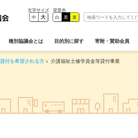
大
中
白
黒
黄
種別協議会とは
目的別に探す
寄附・賛助会員
貸付を希望される方
>
介護福祉士修学資金等貸付事業