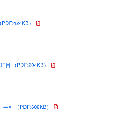
F:424KB）
 （PDF:204KB）
引 （PDF:688KB）