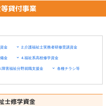
金等貸付事業
学資金
2.介護福祉士実務者研修受講資金
準備金
4.福祉系高校修学資金
6.障害福祉分野就職支援金
各種チラシ等
福祉士修学資金