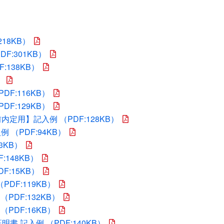
18KB）
F:301KB）
138KB）
）
F:116KB）
F:129KB）
内定用】記入例 （PDF:128KB）
（PDF:94KB）
3KB）
:148KB）
:15KB）
DF:119KB）
PDF:132KB）
PDF:16KB）
 記入例 （PDF:140KB）