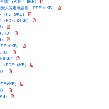
 （PDF:115KB）
人認定申請書 （PDF:12KB）
PDF:9KB）
PDF:104KB）
B）
10KB）
B）
F:10KB）
8KB）
:9KB）
PDF:10KB）
KB）
F:8KB）
KB）
KB）