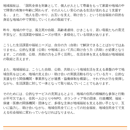
地域福祉は、「国民全体を対象として、個人が人として尊厳をもって家庭や地域の中
で障害の有無や年齢に関わらず、その人らしい安心のある生活が送れるよう支援す
る」、また、「他人を思いやり、お互いを支え、助け合う」という社会福祉の目的を
身近な地域の中で実現していくための取組です。
昨今、地域の中では、孤立死や自殺、高齢者虐待、ひきこもり、若い母親たちの育児
不安など、生活課題や福祉ニーズが増大・多様化している現状があります。
こうした生活課題や福祉ニーズは、自分の力（自助）で解決できることばかりではあ
りません。公的な支援（公助）や地域において共に助け合う力（共助）が必要となり
ます。この自助、公助、共助の力を上手く活用し、生活全体を支える取組が地域福祉
の取組と言えます。
また、地域福祉は、こうした自助、公助、共助という地域生活を支える基盤の中で地
域住民をはじめ、地域の支え合い・助け合いの実践活動を行なっている方々、公的な
支援を行う関係機関・事業所などが連携・協働体制を構築し、それぞれが力を発揮し
ながら、生活課題に対して一体となって取り組んでいくことでもあります。
そのためには、公的なサービスの充実はもとより、地域の住民の積極的な参加と行動
が不可欠であり、住民一人ひとりやNPO、ボランティア等の団体、行政機関、福祉・
保健・医療の関係機関・団体など、多様な主体が地域福祉を支える担い手となり、互
いに協力し、助け合いながら、地域住民全てにとっての社会福祉、地域住民全てで支
える社会福祉に変わっていかなければなりません。