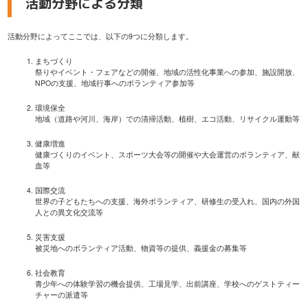
活動分野による分類
活動分野によってここでは、以下の9つに分類します。
まちづくり
祭りやイベント・フェアなどの開催、地域の活性化事業への参加、施設開放、
NPOの支援、地域行事へのボランティア参加等
環境保全
地域（道路や河川、海岸）での清掃活動、植樹、エコ活動、リサイクル運動等
健康増進
健康づくりのイベント、スポーツ大会等の開催や大会運営のボランティア、献
血等
国際交流
世界の子どもたちへの支援、海外ボランティア、研修生の受入れ、国内の外国
人との異文化交流等
災害支援
被災地へのボランティア活動、物資等の提供、義援金の募集等
社会教育
青少年への体験学習の機会提供、工場見学、出前講座、学校へのゲストティー
チャーの派遣等