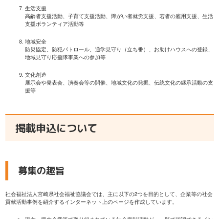
生活支援
高齢者支援活動、子育て支援活動、障がい者就労支援、若者の雇用支援、生活
支援ボランティア活動等
地域安全
防災協定、防犯パトロール、通学見守り（立ち番）、お助けハウスへの登録、
地域見守り応援隊事業への参加等
文化創造
展示会や発表会、演奏会等の開催、地域文化の発掘、伝統文化の継承活動の支
援等
掲載申込について
募集の趣旨
社会福祉法人宮崎県社会福祉協議会では、主に以下の2つを目的として、企業等の社会
貢献活動事例を紹介するインターネット上のページを作成しています。