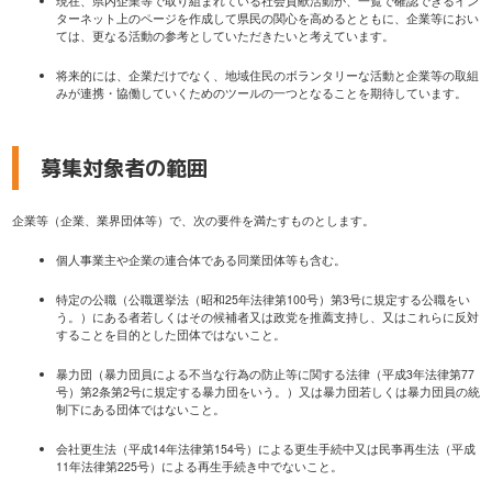
現在、県内企業等で取り組まれている社会貢献活動が、一覧で確認できるイン
ターネット上のページを作成して県民の関心を高めるとともに、企業等におい
ては、更なる活動の参考としていただきたいと考えています。
将来的には、企業だけでなく、地域住民のボランタリーな活動と企業等の取組
みが連携・協働していくためのツールの一つとなることを期待しています。
募集対象者の範囲
企業等（企業、業界団体等）で、次の要件を満たすものとします。
個人事業主や企業の連合体である同業団体等も含む。
特定の公職（公職選挙法（昭和25年法律第100号）第3号に規定する公職をい
う。）にある者若しくはその候補者又は政党を推薦支持し、又はこれらに反対
することを目的とした団体ではないこと。
暴力団（暴力団員による不当な行為の防止等に関する法律（平成3年法律第77
号）第2条第2号に規定する暴力団をいう。）又は暴力団若しくは暴力団員の統
制下にある団体ではないこと。
会社更生法（平成14年法律第154号）による更生手続中又は民亊再生法（平成
11年法律第225号）による再生手続き中でないこと。