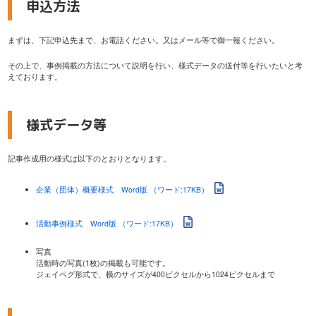
申込方法
まずは、下記申込先まで、お電話ください。又はメール等で御一報ください。
その上で、事例掲載の方法について説明を行い、様式データの送付等を行いたいと考
えております。
様式データ等
記事作成用の様式は以下のとおりとなります。
企業（団体）概要様式 Word版 （ワード:17KB）
活動事例様式 Word版 （ワード:17KB）
写真
活動時の写真(1枚)の掲載も可能です。
ジェイペグ形式で、横のサイズが400ピクセルから1024ピクセルまで