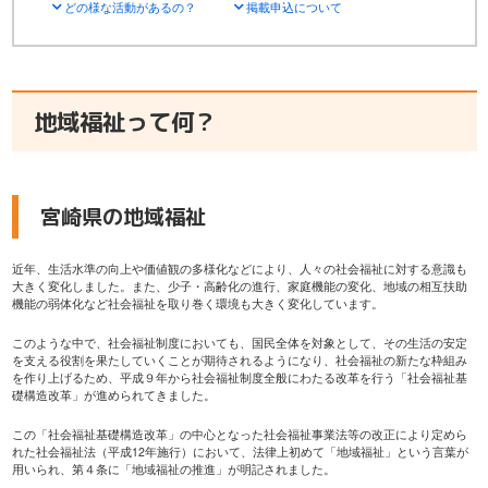
どの様な活動があるの？
掲載申込について
地域福祉って何？
宮崎県の地域福祉
近年、生活水準の向上や価値観の多様化などにより、人々の社会福祉に対する意識も
大きく変化しました。また、少子・高齢化の進行、家庭機能の変化、地域の相互扶助
機能の弱体化など社会福祉を取り巻く環境も大きく変化しています。
このような中で、社会福祉制度においても、国民全体を対象として、その生活の安定
を支える役割を果たしていくことが期待されるようになり、社会福祉の新たな枠組み
を作り上げるため、平成９年から社会福祉制度全般にわたる改革を行う「社会福祉基
礎構造改革」が進められてきました。
この「社会福祉基礎構造改革」の中心となった社会福祉事業法等の改正により定めら
れた社会福祉法（平成12年施行）において、法律上初めて「地域福祉」という言葉が
用いられ、第４条に「地域福祉の推進」が明記されました。