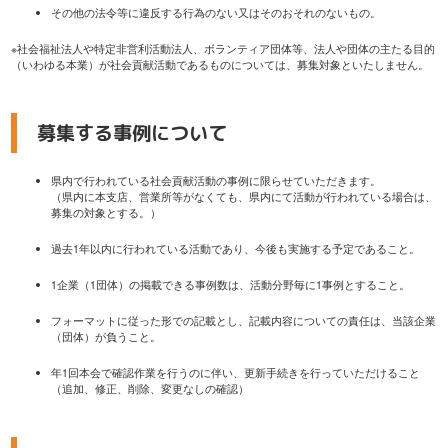
その他の法令等に違反する行為のない又はそのおそれのないもの。
※社会福祉法人や特定非営利活動法人、ボランティア団体等、法人や団体の主たる目的
（いわゆる本業）が社会貢献活動であるものについては、募集対象といたしません。
募集する事例について
県内で行われている社会貢献活動の事例に限らせていただきます。
（県内に本支店、営業所等がなくても、県内にて活動が行われている場合は、
募集の対象とする。）
過去1年以内に行われている活動であり、今後も実施する予定であること。
1企業（1団体）の掲載できる事例数は、活動分野毎に1事例とすること。
フォーマットに従った形での記載とし、記載内容についての責任は、当該企業
（団体）が負うこと。
年1回本会で確認作業を行うのに伴い、更新手続きを行っていただけること
（追加、修正、削除、変更なしの確認）