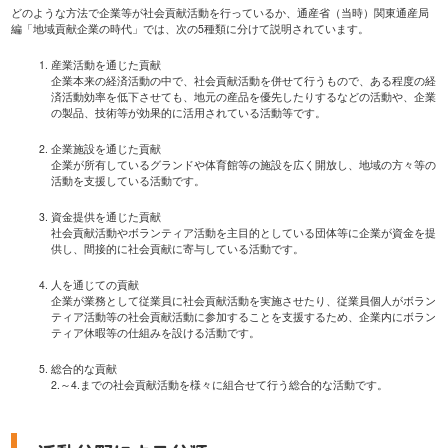
どのような方法で企業等が社会貢献活動を行っているか、通産省（当時）関東通産局
編「地域貢献企業の時代」では、次の5種類に分けて説明されています。
産業活動を通じた貢献
企業本来の経済活動の中で、社会貢献活動を併せて行うもので、ある程度の経
済活動効率を低下させても、地元の産品を優先したりするなどの活動や、企業
の製品、技術等が効果的に活用されている活動等です。
企業施設を通じた貢献
企業が所有しているグランドや体育館等の施設を広く開放し、地域の方々等の
活動を支援している活動です。
資金提供を通じた貢献
社会貢献活動やボランティア活動を主目的としている団体等に企業が資金を提
供し、間接的に社会貢献に寄与している活動です。
人を通じての貢献
企業が業務として従業員に社会貢献活動を実施させたり、従業員個人がボラン
ティア活動等の社会貢献活動に参加することを支援するため、企業内にボラン
ティア休暇等の仕組みを設ける活動です。
総合的な貢献
2.～4.までの社会貢献活動を様々に組合せて行う総合的な活動です。