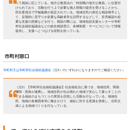
って相談に応じている。地方公務員法の「特別職の地方公務員」に位置付
けられており、活動を行う上で必要な個人情報の提供を受けることから、
民生委員法で守秘義務が規定されている。地域住民の身近な相談相手とし
て、定期的に見守りが必要な高齢者等を訪問するなどして、安否確認や必
要な支援の把握などを行う。相談の際には、地域包括支援センターや市町
村社会福祉協議会などの総合相談窓口、各種制度・サービスについて情報
提供し、支援へとつなげる役割を担っている。
市町村窓口
市町村又は市町村社会福祉協議会
（注3）のいずれかになりますのでご確認ください。
（注3）【市町村社会福祉協議会】社会福祉法に基づき、地域住民、関係
機関・団体が連携し、地域住民が住み慣れた地域で安心して暮らすことの
できる福祉のまちづくりの実現を目指した活動を行なっている。地域住
民、地域の各種団体等に働きかけて、福祉に対する意識を啓発し、住民主
体による地域づくりを行なっている。