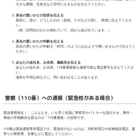
大きな建物、交差点など目印になるものを伝えてください。
具合の悪いかたの症状を伝える
最初に、誰が、どうしたのか（急病、ケガなどの別）、簡潔に伝えてくださ
い。
（例：訪問先のかたが倒れていて、頭から血が出ています。）
具合の悪いかたの年齢を伝える
具合の悪いかたの年齢を「60代」のようにおおよそで構いませんので伝えてく
ださい。
あなたの会社名、お名前、連絡先を伝える
あなたの会社名、お名前、119番通報後も連絡可能な電話番号を伝えてくださ
い。
場所が不明な時などに、問い合わせることがあります。
警察（110番）への通報（緊急性がある場合）
緊急事態発生！ こんなとき、いち早く現場に警察官やパトカーを急行させ、事件・
事故の早期解決を図るのが「110番通報」の役割です。
110番は緊急通報専用電話です。緊急性のないものは、市町村窓口や各種相談電話、最
寄りの警察署、交番などに電話してください。