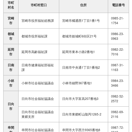
市町
市町村窓口
住所
電話番号
村名
宮崎
0985-21-
宮崎市役所福祉総務課
宮崎市橘通西1丁目1番1号
市
1754
都城
0986-23-
都城市役所福祉課
都城市姫城町6街区21号
市
0963
延岡
0982-22-
延岡市高齢福祉課
延岡市東本小路2番地1
市
7016
日南
日南市健康福祉部福祉
0987-31-
日南市中央通1丁目1番地2
市
課
1163
小林
0984-23-
小林市社会福祉協議会
小林市細野367番地1
市
3466
0982-52-
日向市社会福祉協議会
日向市大字富高207番地3
2572
日向
市
日向市社会福祉協議会
0982-69-
日向市東郷町山陰丙1265-2
東郷支所
2116
串間
0987-72-
串間市社会福祉協議会
串間市大字西方9365番地8