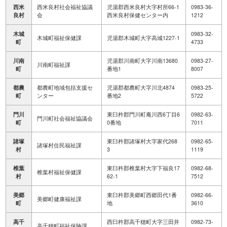
西米
西米良村社会福祉協議
児湯郡西米良村大字村所66-1
0983-36-
良村
会
西米良村保健センター内
1212
木城
0983-32-
木城町福祉保健課
児湯郡木城町大字高城1227-1
町
4733
川南
児湯郡川南町大字川南13680
0983-27-
川南町福祉課
町
番地1
8007
都農
都農町地域包括支援セ
児湯郡都農町大字川北4874
0983-25-
町
ンター
番地2
5722
門川
東臼杵郡門川町庵川西6丁目6
0982-63-
門川町社会福祉協議会
町
0番地
7011
諸塚
東臼杵郡諸塚村大字家代268
0982-65-
諸塚村住民福祉課
村
3
1119
椎葉
東臼杵郡椎葉村大字下福良17
0982-68-
椎葉村福祉保健課
村
62-1
7512
美郷
東臼杵郡美郷町西郷田代1番
0982-66-
美郷町健康福祉課
町
地
3610
高千
西臼杵郡高千穂町大字三田井
0982-73-
高千穂町福祉保険課