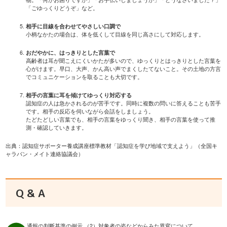
「ごゆっくりどうぞ」など。
相手に目線を合わせてやさしい口調で
小柄なかたの場合は、体を低くして目線を同じ高さにして対応します。
おだやかに、はっきりとした言葉で
高齢者は耳が聞こえにくいかたが多いので、ゆっくりとはっきりとした言葉を
心がけます。早口、大声、かん高い声でまくしたてないこと。その土地の方言
でコミュニケーションを取ることも大切です。
相手の言葉に耳を傾けてゆっくり対応する
認知症の人は急かされるのが苦手です。同時に複数の問いに答えることも苦手
です。相手の反応を伺いながら会話をしましょう。
たどたどしい言葉でも、相手の言葉をゆっくり聞き、相手の言葉を使って推
測・確認していきます。
出典：認知症サポーター養成講座標準教材「認知症を学び地域で支えよう」（全国キ
ャラバン・メイト連絡協議会）
Q & A
通報の判断基準の例示 （2）対象者の姿などからみた異変について