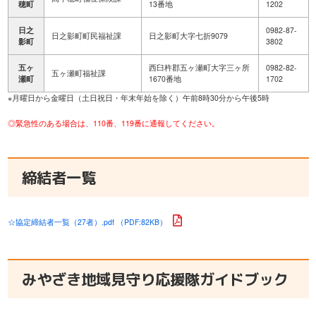
穂町
13番地
1202
日之
0982-87-
日之影町町民福祉課
日之影町大字七折9079
影町
3802
五ヶ
西臼杵郡五ヶ瀬町大字三ヶ所
0982-82-
五ヶ瀬町福祉課
瀬町
1670番地
1702
※月曜日から金曜日（土日祝日・年末年始を除く）午前8時30分から午後5時
◎緊急性のある場合は、110番、119番に通報してください。
締結者一覧
☆協定締結者一覧（27者）.pdf （PDF:82KB）
みやざき地域見守り応援隊ガイドブック