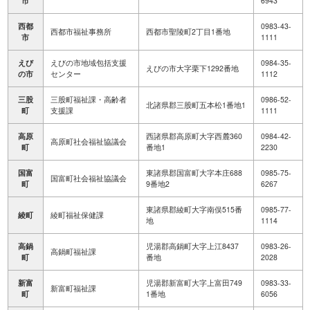
市
6943
西都
0983-43-
西都市福祉事務所
西都市聖陵町2丁目1番地
市
1111
えび
えびの市地域包括支援
0984-35-
えびの市大字栗下1292番地
の市
センター
1112
三股
三股町福祉課・高齢者
0986-52-
北諸県郡三股町五本松1番地1
町
支援課
1111
高原
西諸県郡高原町大字西麓360
0984-42-
高原町社会福祉協議会
町
番地1
2230
国富
東諸県郡国富町大字本庄688
0985-75-
国富町社会福祉協議会
町
9番地2
6267
東諸県郡綾町大字南俣515番
0985-77-
綾町
綾町福祉保健課
地
1114
高鍋
児湯郡高鍋町大字上江8437
0983-26-
高鍋町福祉課
町
番地
2028
新富
児湯郡新富町大字上富田749
0983-33-
新富町福祉課
町
1番地
6056