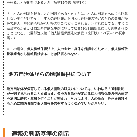
を得ることが困難であるとき（法第23条第1項第2号）
＊「本人の同意を得ることが困難であるとき」とは、本人に同意を求めても同意
しない場合だけでなく、本人の連絡先が不明又は連絡先の特定のための費用が極
めて膨大、時間的余裕がない等の場合なども含まれる。いずれにしても、本号に
該当するか否かは個別具体的な事例に即して総合的な利益衡量により判断される
ことになる。（園部逸夫編「個人情報保護法の解説《改訂版》124頁～125頁参
照」）
⇒この場合、
個人情報保護法上、人の生命・身体を保護するために、個人情報取
扱事業者から情報提供することは阻害されない。
地方自治体からの情報提供について
地方自治体が保有している個人情報の取扱いについては、いわゆる「過剰反応」
が一部で見られることを踏まえ、各地方自治体が定める個人情報保護条例の規定
を適切に解釈・運用を行うことが望まれ、それにより、人の生命・身体を保護す
るために関係者間で個人情報を共有するよう努めていただきたい。
通報の判断基準の例示