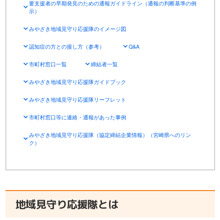
要支援者の早期発見のための通報ガイドライン（通報の判断基準の例
示）
みやざき地域見守り応援隊のイメージ図
認知症の方との接し方（参考）
Q&A
市町村窓口一覧
締結者一覧
みやざき地域見守り応援隊ガイドブック
みやざき地域見守り応援隊リーフレット
市町村窓口等に連絡・通報があった事例
みやざき地域見守り応援隊（協定締結企業情報）（宮崎県へのリン
ク）
地域見守り応援隊とは