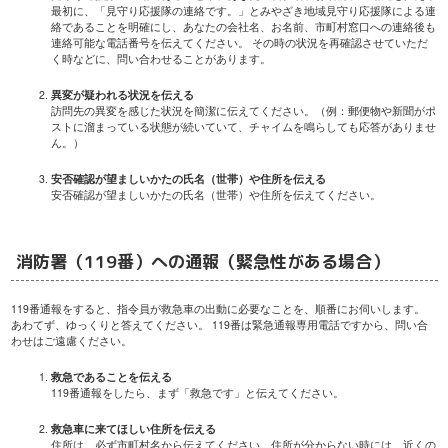
最初に、「見守り応援隊の連絡です。」とみやざき地域見守り応援隊による連
絡であることを明確にし、あなたの会社名、お名前、市町村窓口への連絡後も
連絡可能な電話番号を伝えてください。 その時の状況を再確認させていただ
く時などに、問い合わせることがあります。
異変が疑われる状況を伝える
訪問先の異変を感じた状況を簡潔に伝えてください。（例：郵便物や新聞がポ
ストに溜まっている状態が続いていて、チャイムを鳴らしても応答がありませ
ん。）
安否確認が望ましいかたの氏名（世帯）や住所を伝える
安否確認が望ましいかたの氏名（世帯）や住所を伝えてください。
消防署（119番）への通報（緊急性がある場合）
119番通報をすると、指令員が救急車の出動に必要なことを、順番にお伺いします。
あわてず、ゆっくりと答えてください。 119番は緊急通報専用電話ですから、問い合
わせはご遠慮ください。
救急であることを伝える
119番通報をしたら、まず「救急です」と伝えてください。
救急車に来てほしい住所を伝える
住所は、必ず市町村名から伝えてください。住所が分からない時には、近くの