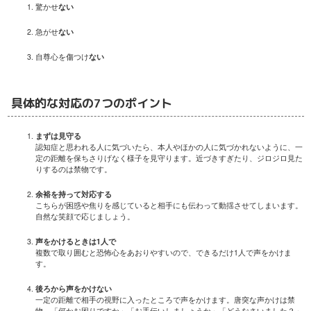
驚かせ
ない
急がせ
ない
自尊心を傷つけ
ない
具体的な対応の7つのポイント
まずは見守る
認知症と思われる人に気づいたら、本人やほかの人に気づかれないように、一
定の距離を保ちさりげなく様子を見守ります。近づきすぎたり、ジロジロ見た
りするのは禁物です。
余裕を持って対応する
こちらが困惑や焦りを感じていると相手にも伝わって動揺させてしまいます。
自然な笑顔で応じましょう。
声をかけるときは1人で
複数で取り囲むと恐怖心をあおりやすいので、できるだけ1人で声をかけま
す。
後ろから声をかけない
一定の距離で相手の視野に入ったところで声をかけます。唐突な声かけは禁
物。「何かお困りですか」「お手伝いしましょうか」「どうなさいました？」