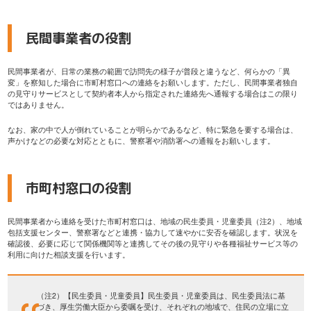
民間事業者の役割
民間事業者が、日常の業務の範囲で訪問先の様子が普段と違うなど、何らかの「異
変」を察知した場合に市町村窓口への連絡をお願いします。ただし、民間事業者独自
の見守りサービスとして契約者本人から指定された連絡先へ通報する場合はこの限り
ではありません。
なお、家の中で人が倒れていることが明らかであるなど、特に緊急を要する場合は、
声かけなどの必要な対応とともに、警察署や消防署への通報をお願いします。
市町村窓口の役割
民間事業者から連絡を受けた市町村窓口は、地域の民生委員・児童委員（注2）、地域
包括支援センター、警察署などと連携・協力して速やかに安否を確認します。状況を
確認後、必要に応じて関係機関等と連携してその後の見守りや各種福祉サービス等の
利用に向けた相談支援を行います。
（注2）【民生委員・児童委員】民生委員・児童委員は、民生委員法に基
づき、厚生労働大臣から委嘱を受け、それぞれの地域で、住民の立場に立