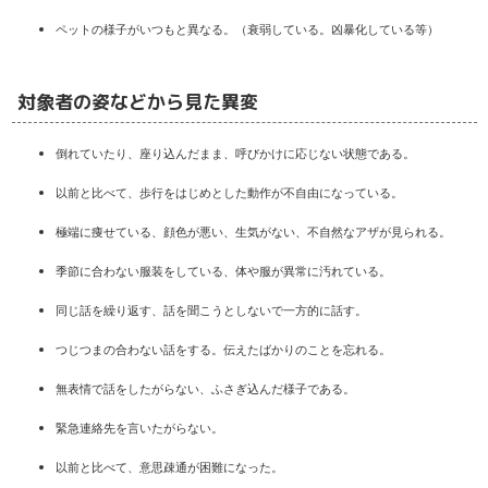
ペットの様子がいつもと異なる。（衰弱している。凶暴化している等）
対象者の姿などから見た異変
倒れていたり、座り込んだまま、呼びかけに応じない状態である。
以前と比べて、歩行をはじめとした動作が不自由になっている。
極端に痩せている、顔色が悪い、生気がない、不自然なアザが見られる。
季節に合わない服装をしている、体や服が異常に汚れている。
同じ話を繰り返す、話を聞こうとしないで一方的に話す。
つじつまの合わない話をする。伝えたばかりのことを忘れる。
無表情で話をしたがらない、ふさぎ込んだ様子である。
緊急連絡先を言いたがらない。
以前と比べて、意思疎通が困難になった。