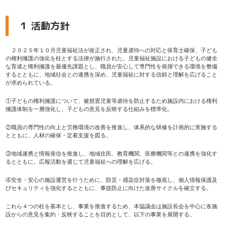
１ 活動方針
２０２５年１０月児童福祉法が改正され、児童虐待への対応と保育士確保、子ども
の権利擁護の強化を柱とする法律が施行された。児童福祉施設における子どもの健全
な育成と権利擁護を最優先課題とし、職員が安心して専門性を発揮できる環境を整備
するとともに、地域社会との連携を深め、児童福祉に対する信頼と理解を広げること
が求められている。
①子どもの権利擁護について、被措置児童等虐待を防止するため施設内における権利
擁護体制を一層強化し、子どもの意見を反映する仕組みを標準化。
②職員の専門性の向上と労務環境の改善を推進し、体系的な研修を計画的に実施する
とともに、人材の確保・定着支援を図る。
③地域連携と情報発信を推進し、地域住民、教育機関、医療機関等との連携を強化す
るとともに、広報活動を通じて児童福祉への理解を広げる。
④安全・安心の施設運営を行うために、防災・感染症対策を徹底し、個人情報保護及
びセキュリティを強化するとともに、事故防止に向けた改善サイクルを確立する。
これら４つの柱を基本とし、事業を推進するため、本協議会は施設長会を中心に各施
設からの意見を集約・反映することを目的として、以下の事業を展開する。