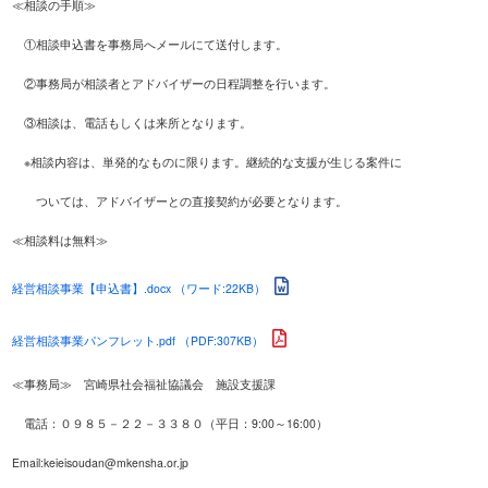
≪相談の手順≫
①相談申込書を事務局へメールにて送付します。
②事務局が相談者とアドバイザーの日程調整を行います。
③相談は、電話もしくは来所となります。
※相談内容は、単発的なものに限ります。継続的な支援が生じる案件に
ついては、アドバイザーとの直接契約が必要となります。
≪相談料は無料≫
経営相談事業【申込書】.docx （ワード:22KB）
経営相談事業パンフレット.pdf （PDF:307KB）
≪事務局≫ 宮崎県社会福祉協議会 施設支援課
電話：０９８５－２２－３３８０（平日：
9:00
～
16:00
）
Email:keieisoudan@mkensha.or.jp