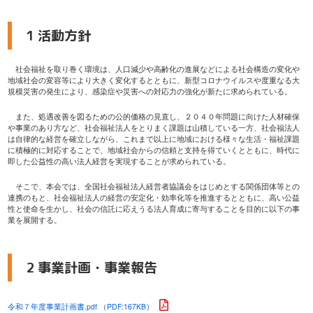
1 活動方針
社会福祉を取り巻く環境は、人口減少や高齢化の進展などによる社会構造の変化や
地域社会の変容等により大きく変化するとともに、新型コロナウイルスや度重なる大
規模災害の発生により、感染症や災害への対応力の強化が新たに求められている。
また、処遇改善を図るための公的価格の見直し、２０４０年問題に向けた人材確保
や事業のあり方など、社会福祉法人をとりまく課題は山積している一方、社会福法人
は自律的な経営を確立しながら、これまで以上に地域における様々な生活・福祉課題
に積極的に対応することで、地域社会からの信頼と支持を得ていくとともに、時代に
即した公益性の高い法人経営を実現することが求められている。
そこで、本会では、全国社会福祉法人経営者協議会をはじめとする関係団体等との
連携のもと、社会福祉法人の経営の安定化・効率化等を推進するとともに、高い公益
性と使命を生かし、社会の信託に応えうる法人育成に寄与することを目的に以下の事
業を展開する。
2 事業計画・事業報告
令和７年度事業計画書.pdf （PDF:167KB）