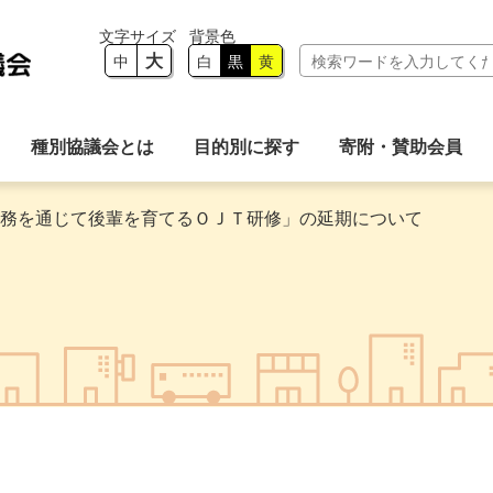
大
中
白
黒
黄
種別協議会とは
目的別に探す
寄附・賛助会員
務を通じて後輩を育てるＯＪＴ研修」の延期について