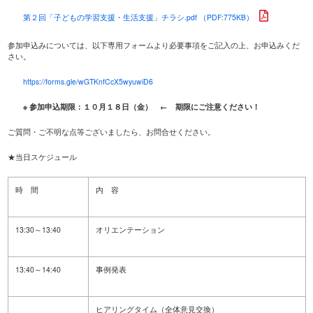
第２回「子どもの学習支援・生活支援」チラシ.pdf （PDF:775KB）
参加申込みについては、以下専用フォームより必要事項をご記入の上、お申込みくだ
さい。
https://forms.gle/wGTKnfCcX5wyuwiD6
※
参加申込期限：１０月１８日（金）
←
期限にご注意ください！
ご質問・ご不明な点等ございましたら、お問合せください。
★当日スケジュール
時 間
内 容
13:30～
13:40
オリエンテーション
13:40～
14:40
事例発表
ヒアリングタイム（全体意見交換）