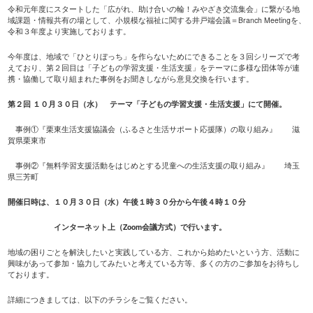
令和元年度にスタートした「広がれ、助け合いの輪！みやざき交流集会」に繋がる地
域課題・情報共有の場として、小規模な福祉に関する井戸端会議＝Branch Meetingを、
令和３年度より実施しております。
今年度は、地域で「ひとりぼっち」を作らないためにできることを３回シリーズで考
えており、第２回目は「子どもの学習支援・生活支援」をテーマに多様な団体等が連
携・協働して取り組まれた事例をお聞きしながら意見交換を行います。
第２回
１０月３０日（水） テーマ「子どもの学習支援・生活支援」にて開催。
事例①『栗東生活支援協議会（ふるさと生活サポート応援隊）の取り組み』 滋
賀県栗東市
事例②『無料学習支援活動をはじめとする児童への生活支援の取り組み』 埼玉
県三芳町
開催日時は、１０月３０日（水）午後１時３０分から午後４時１０分
インターネット上（
Zoom
会議方式）で行います。
地域の困りごとを解決したいと実践している方、これから始めたいという方、活動に
興味があって参加・協力してみたいと考えている方等、多くの方のご参加をお待ちし
ております。
詳細につきましては、以下のチラシをご覧ください。