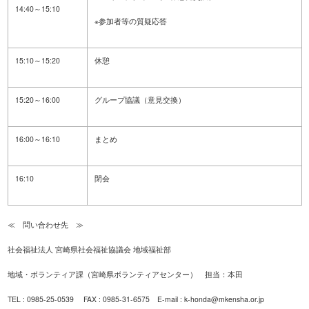
14:40～
15:10
※参加者等の質疑応答
15:10～
15:20
休憩
15:20～
16:00
グループ協議（意見交換）
16:00～
16:10
まとめ
16:10
閉会
≪ 問い合わせ先 ≫
社会福祉法人 宮崎県社会福祉協議会 地域福祉部
地域・ボランティア課（宮崎県ボランティアセンター） 担当：本田
TEL : 0985-25-0539 FAX : 0985-31-6575 E-mail : k-honda@mkensha.or.jp