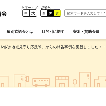
大
中
白
黒
黄
種別協議会とは
目的別に探す
寄附・賛助会員
やざき地域見守り応援隊」からの報告事例を更新しました！！