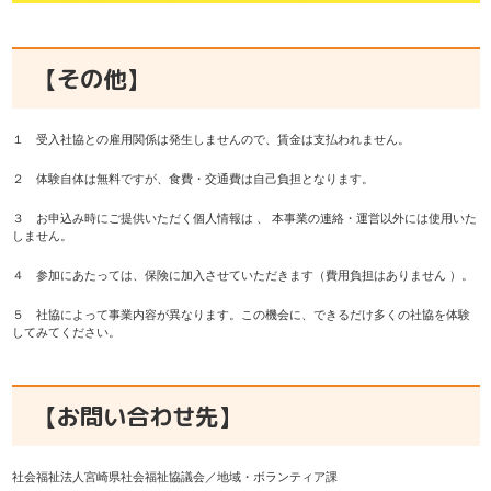
【その他】
１ 受入社協との雇用関係は発生しませんので、賃金は支払われません。
２ 体験自体は無料ですが、食費・交通費は自己負担となります。
３ お申込み時にご提供いただく個人情報は 、 本事業の連絡・運営以外には使用いた
しません。
４ 参加にあたっては、保険に加入させていただきます（費用負担はありません ）。
５ 社協によって事業内容が異なります。この機会に、できるだけ多くの社協を体験
してみてください。
【お問い合わせ先】
社会福祉法人宮崎県社会福祉協議会／地域・ボランティア課