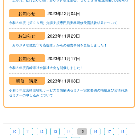
「広がれ、助け合いの輪！みやざき交流集会」２０２３ in 都城開催のお知らせ
お知らせ
2023年12月04日
令和５年度（第２６回）介護支援専門員実務研修受講試験結果について
お知らせ
2023年11月29日
「みやざき地域見守り応援隊」からの報告事例を更新しました！
お知らせ
2023年11月17日
令和５年度宮崎県社会福祉大会を開催しました！
研修・講座
2023年11月08日
令和５年度宮崎県福祉サービス苦情解決セミナー実施要綱の掲載及び苦情解決
セミナーの申し込みについて
10
11
12
13
14
15
16
17
18