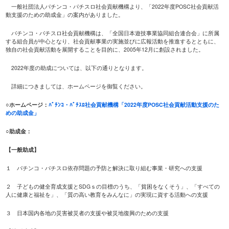
一般社団法人パチンコ・パチスロ社会貢献機構より、「2022年度POSC社会貢献活
動支援のための助成金」の案内がありました。
パチンコ・パチスロ社会貢献機構は、「全国日本遊技事業協同組合連合会」に所属
する組合員が中心となり、社会貢献事業の実施並びに広報活動を推進するとともに、
独自の社会貢献活動を展開することを目的に、2005年12月に創設されました。
2022年度の助成については、以下の通りとなります。
詳細につきましては、ホームページを御覧ください。
○ホームページ：
ﾊﾟﾁﾝｺ・ﾊﾟﾁｽﾛ社会貢献機構「2022年度POSC社会貢献活動支援のた
めの助成金」
○助成金：
【一般助成】
１ パチンコ・パチスロ依存問題の予防と解決に取り組む事業・研究への支援
２ 子どもの健全育成支援とSDGｓの目標のうち、「貧困をなくそう」、「すべての
人に健康と福祉を」、「質の高い教育をみんなに」の実現に資する活動への支援
３ 日本国内各地の災害被災者の支援や被災地復興のための支援