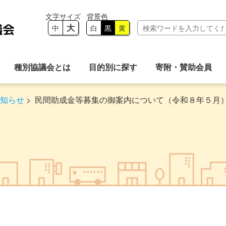
大
中
白
黒
黄
種別協議会とは
目的別に探す
寄附・賛助会員
知らせ
>
民間助成金等募集の御案内について（令和８年５月